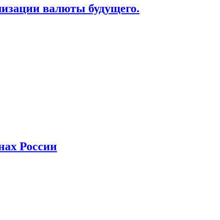
лизации валюты будущего.
нах России