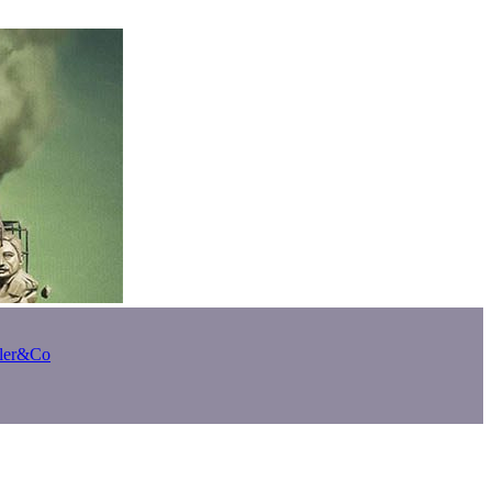
bler&Co