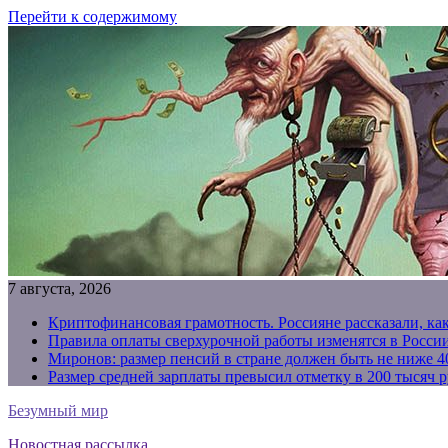
Перейти к содержимому
7 августа, 2026
Криптофинансовая грамотность. Россияне рассказали, ка
Правила оплаты сверхурочной работы изменятся в России
Миронов: размер пенсий в стране должен быть не ниже 4
Размер средней зарплаты превысил отметку в 200 тысяч р
Безумный мир
Новостная рассылка