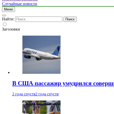
Случайные новости
Меню
Найти:
Заголовки
В США пассажир умудрился совершит
2 года спустя
2 года спустя