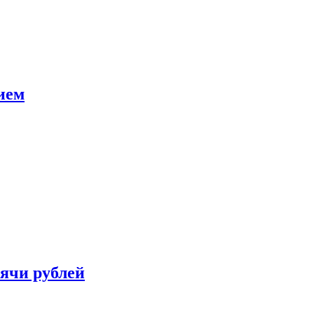
ием
сячи рублей