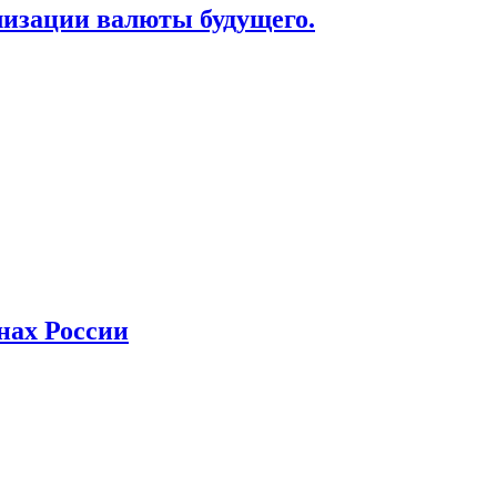
лизации валюты будущего.
нах России