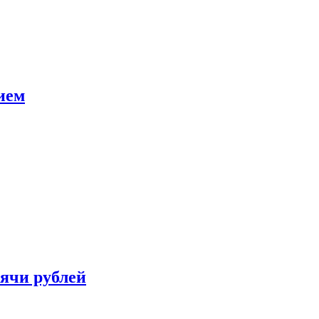
ием
сячи рублей