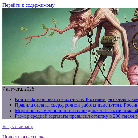
Перейти к содержимому
7 августа, 2026
Криптофинансовая грамотность. Россияне рассказали, ка
Правила оплаты сверхурочной работы изменятся в России
Миронов: размер пенсий в стране должен быть не ниже 4
Размер средней зарплаты превысил отметку в 200 тысяч р
Безумный мир
Новостная рассылка