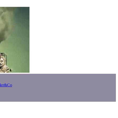
bler&Co