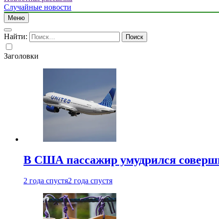
Случайные новости
Меню
Найти:
Заголовки
В США пассажир умудрился совершит
2 года спустя
2 года спустя