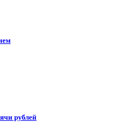
ием
сячи рублей