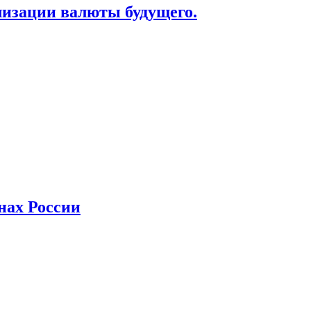
лизации валюты будущего.
нах России