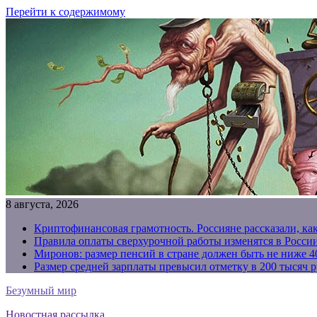
Перейти к содержимому
8 августа, 2026
Криптофинансовая грамотность. Россияне рассказали, ка
Правила оплаты сверхурочной работы изменятся в России
Миронов: размер пенсий в стране должен быть не ниже 4
Размер средней зарплаты превысил отметку в 200 тысяч р
Безумный мир
Новостная рассылка