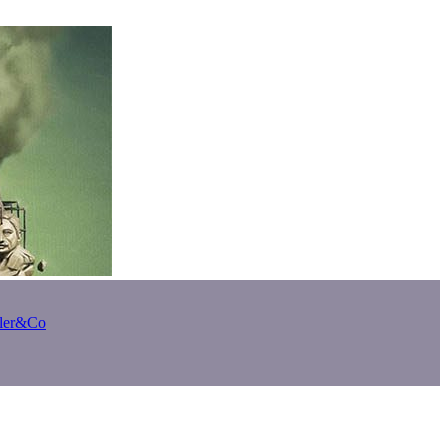
bler&Co