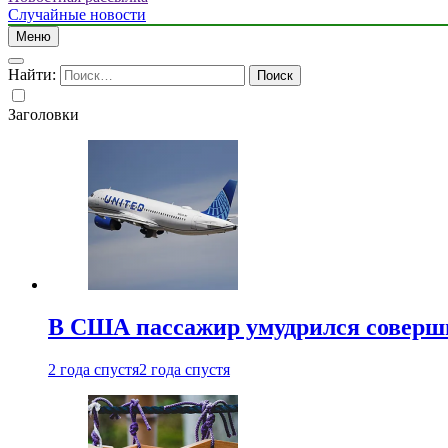
Случайные новости
Меню
Найти:
Заголовки
В США пассажир умудрился совершит
2 года спустя
2 года спустя