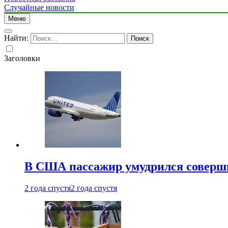
Случайные новости
Меню
Найти:
Заголовки
В США пассажир умудрился совершит
2 года спустя
2 года спустя