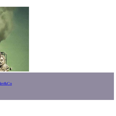
bler&Co