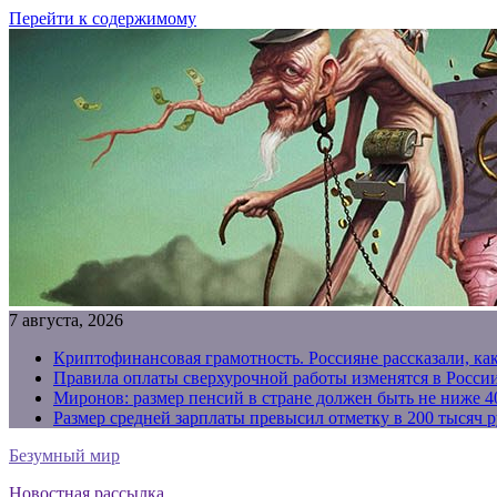
Перейти к содержимому
7 августа, 2026
Криптофинансовая грамотность. Россияне рассказали, ка
Правила оплаты сверхурочной работы изменятся в России
Миронов: размер пенсий в стране должен быть не ниже 4
Размер средней зарплаты превысил отметку в 200 тысяч р
Безумный мир
Новостная рассылка