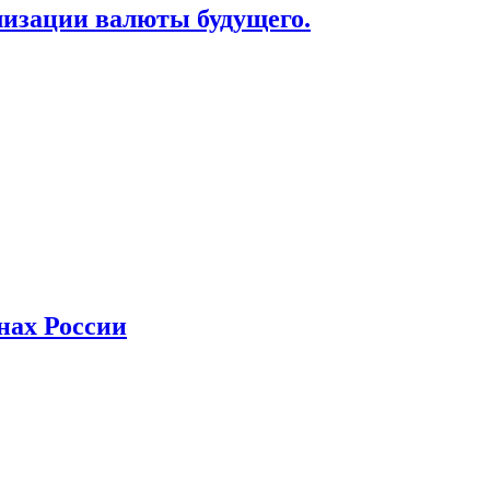
лизации валюты будущего.
нах России