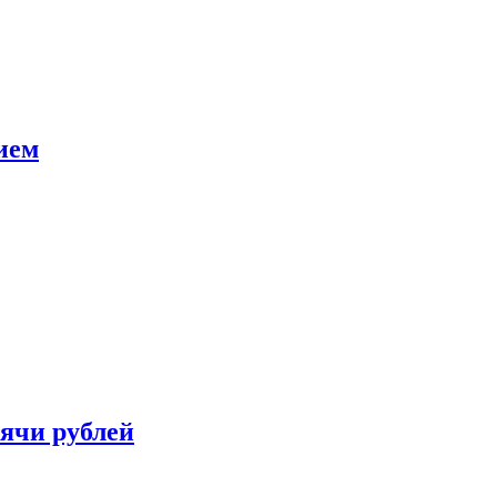
ием
сячи рублей