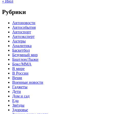
« Июл
Рубрики
Автоновости
Автособытия
Автоспорт
Автоэксперт
Актеры
Аналитика
Баскетбол
Безумный мир
Биатлон/Лыжи
Бокс/MMA
В мире
В России
Вещи
Военные новости
Гаджеты
Дети
Дом и сад
Еда
Звёзды
Здоровье