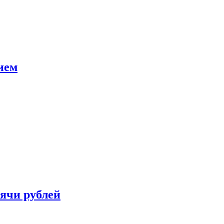
ием
сячи рублей