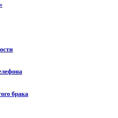
»
ности
телефона
ого брака