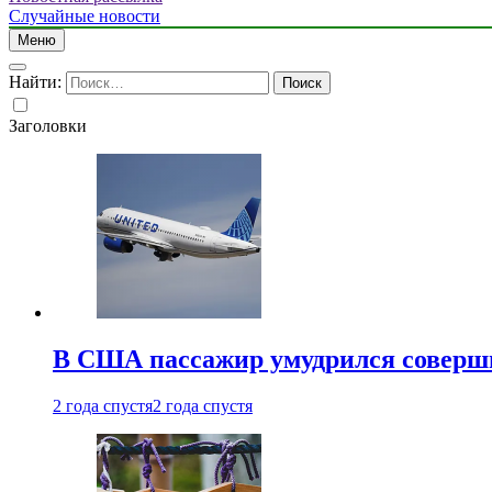
Случайные новости
Меню
Найти:
Заголовки
В США пассажир умудрился совершит
2 года спустя
2 года спустя