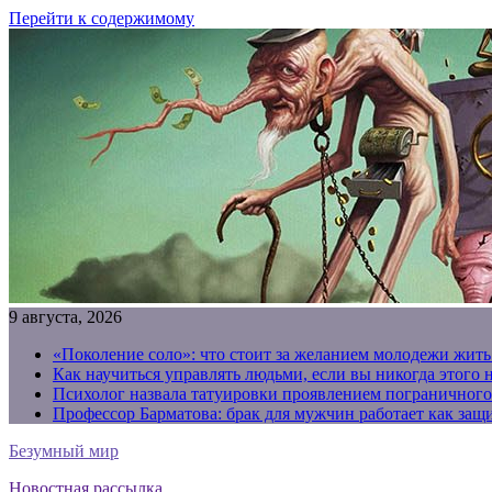
Перейти к содержимому
9 августа, 2026
«Поколение соло»: что стоит за желанием молодежи жить
Как научиться управлять людьми, если вы никогда этого 
Психолог назвала татуировки проявлением пограничного
Профессор Барматова: брак для мужчин работает как защи
Безумный мир
Новостная рассылка