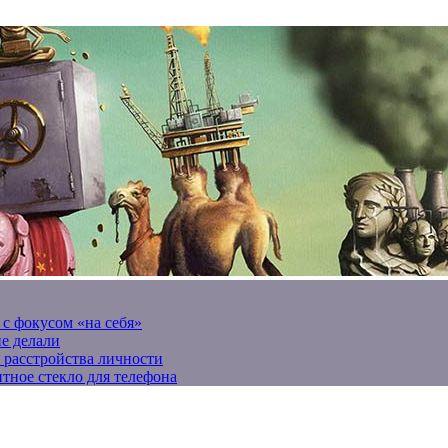
 с фокусом «на себя»
не делали
 расстройства личности
тное стекло для телефона