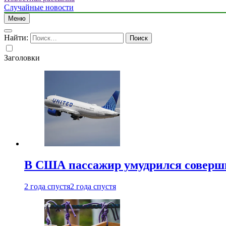
Случайные новости
Меню
Найти:
Заголовки
В США пассажир умудрился совершит
2 года спустя
2 года спустя