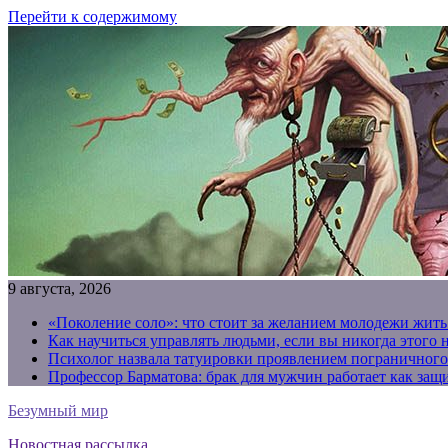
Перейти к содержимому
9 августа, 2026
«Поколение соло»: что стоит за желанием молодежи жить
Как научиться управлять людьми, если вы никогда этого 
Психолог назвала татуировки проявлением пограничного
Профессор Барматова: брак для мужчин работает как защи
Безумный мир
Новостная рассылка