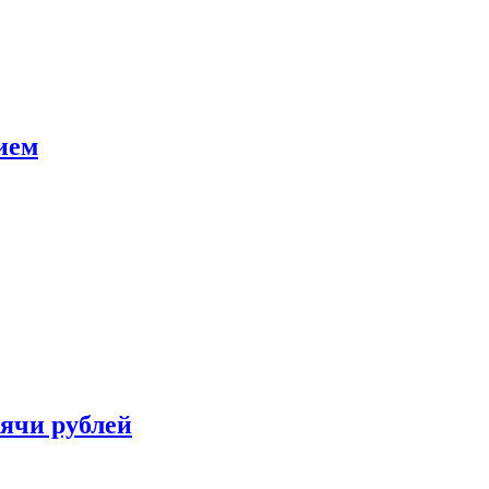
ием
сячи рублей