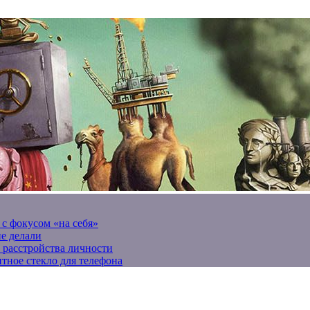
 с фокусом «на себя»
не делали
 расстройства личности
тное стекло для телефона