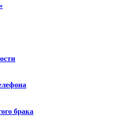
»
ности
телефона
ого брака