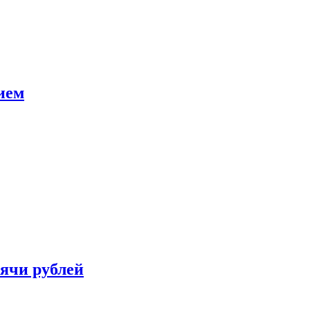
ием
сячи рублей