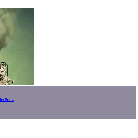
bler&Co