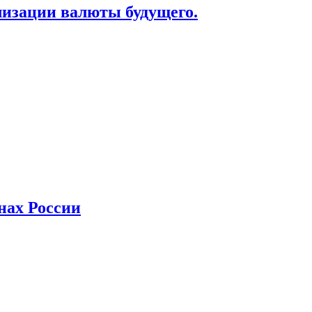
лизации валюты будущего.
нах России