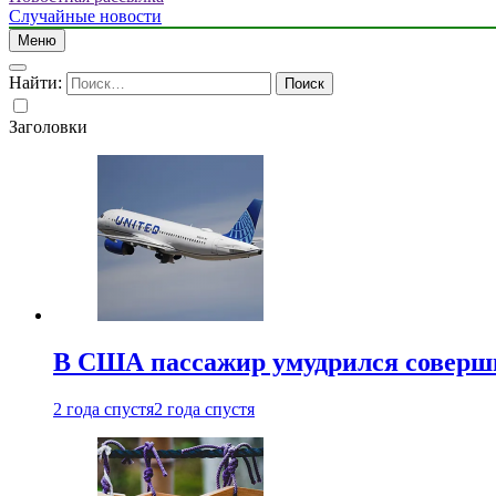
Случайные новости
Меню
Найти:
Заголовки
В США пассажир умудрился совершит
2 года спустя
2 года спустя