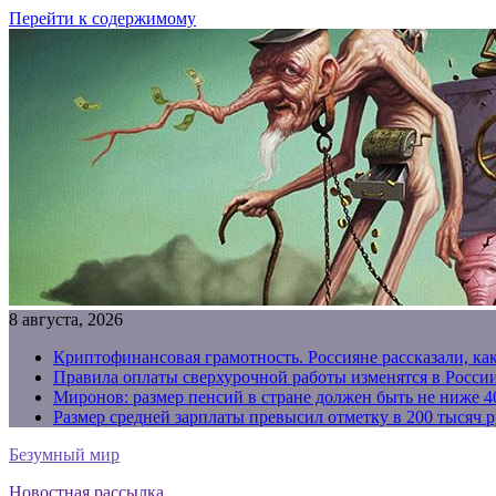
Перейти к содержимому
8 августа, 2026
Криптофинансовая грамотность. Россияне рассказали, ка
Правила оплаты сверхурочной работы изменятся в России
Миронов: размер пенсий в стране должен быть не ниже 4
Размер средней зарплаты превысил отметку в 200 тысяч р
Безумный мир
Новостная рассылка