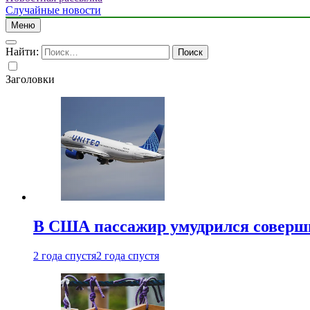
Случайные новости
Меню
Найти:
Заголовки
В США пассажир умудрился совершит
2 года спустя
2 года спустя