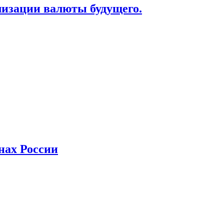
лизации валюты будущего.
нах России