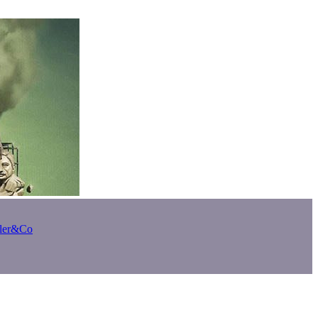
bler&Co