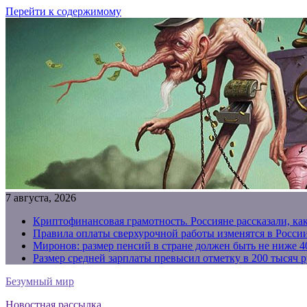
Перейти к содержимому
7 августа, 2026
Криптофинансовая грамотность. Россияне рассказали, ка
Правила оплаты сверхурочной работы изменятся в России
Миронов: размер пенсий в стране должен быть не ниже 4
Размер средней зарплаты превысил отметку в 200 тысяч р
Безумный мир
Новостная рассылка