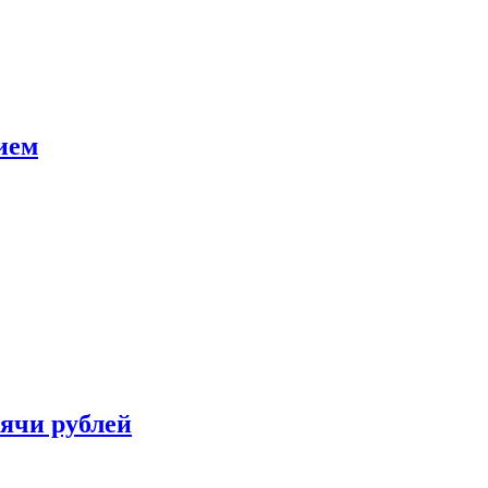
ием
сячи рублей