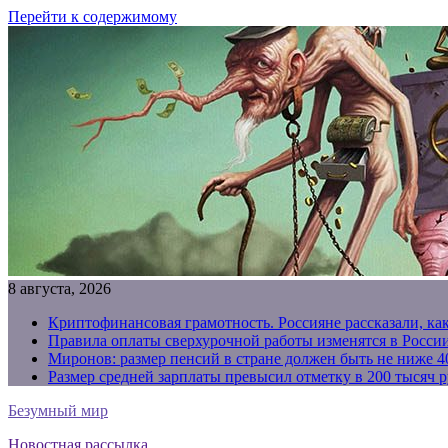
Перейти к содержимому
8 августа, 2026
Криптофинансовая грамотность. Россияне рассказали, ка
Правила оплаты сверхурочной работы изменятся в России
Миронов: размер пенсий в стране должен быть не ниже 4
Размер средней зарплаты превысил отметку в 200 тысяч р
Безумный мир
Новостная рассылка