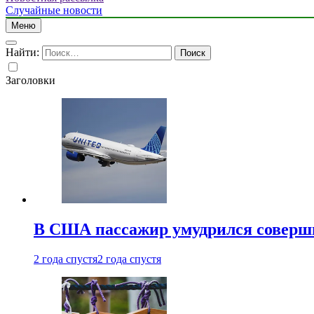
Случайные новости
Меню
Найти:
Заголовки
В США пассажир умудрился совершит
2 года спустя
2 года спустя