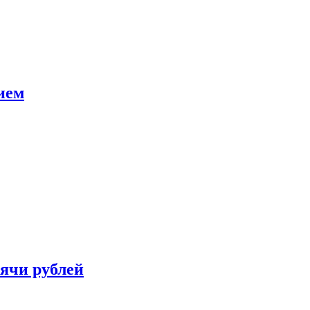
ием
сячи рублей