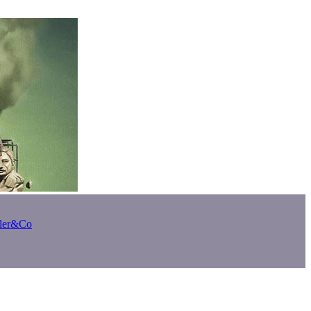
bler&Co