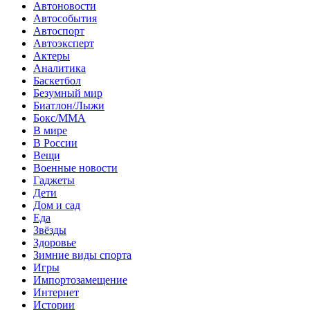
Автоновости
Автособытия
Автоспорт
Автоэксперт
Актеры
Аналитика
Баскетбол
Безумный мир
Биатлон/Лыжи
Бокс/MMA
В мире
В России
Вещи
Военные новости
Гаджеты
Дети
Дом и сад
Еда
Звёзды
Здоровье
Зимние виды спорта
Игры
Импортозамещение
Интернет
Истории