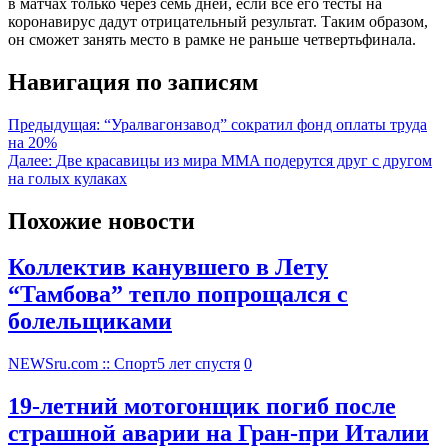
в матчах только через семь дней, если все его тесты на
коронавирус дадут отрицательный результат. Таким образом,
он сможет занять место в рамке не раньше четвертьфинала.
Навигация по записям
Предыдущая:
“Уралвагонзавод” сократил фонд оплаты труда
на 20%
Далее:
Две красавицы из мира MMA подерутся друг с другом
на голых кулаках
Похожие новости
Коллектив канувшего в Лету
“Тамбова” тепло попрощался с
болельщиками
NEWSru.com :: Спорт
5 лет спустя
0
19-летний мотогонщик погиб после
страшной аварии на Гран-при Италии