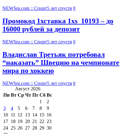
NEWSru.com :: Спорт
5 лет спустя
0
Промокод 1хставка 1xs_10193 – до
16000 рублей за депозит
NEWSru.com :: Спорт
5 лет спустя
0
Владислав Третьяк потребовал
“наказать” Швецию на чемпионате
мира по хоккею
NEWSru.com :: Спорт
5 лет спустя
0
Август 2026
Пн
Вт
Ср
Чт
Пт
Сб
Вс
1
2
3
4
5
6
7
8
9
10
11
12
13
14
15
16
17
18
19
20
21
22
23
24
25
26
27
28
29
30