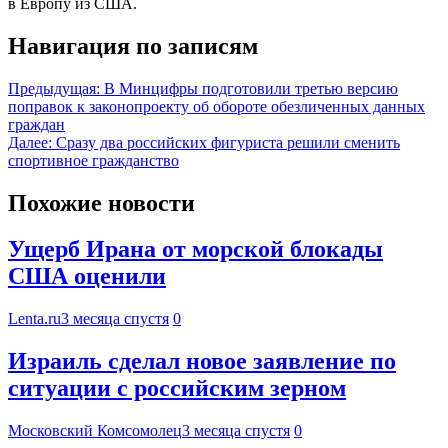
в Европу из США.
Навигация по записям
Предыдущая:
В Минцифры подготовили третью версию
поправок к законопроекту об обороте обезличенных данных
граждан
Далее:
Сразу два российских фигуриста решили сменить
спортивное гражданство
Похожие новости
Ущерб Ирана от морской блокады
США оценили
Lenta.ru
3 месяца спустя
0
Израиль сделал новое заявление по
ситуации с российским зерном
Московский Комсомолец
3 месяца спустя
0