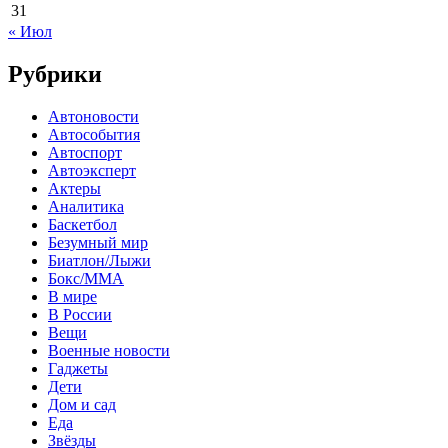
31
« Июл
Рубрики
Автоновости
Автособытия
Автоспорт
Автоэксперт
Актеры
Аналитика
Баскетбол
Безумный мир
Биатлон/Лыжи
Бокс/MMA
В мире
В России
Вещи
Военные новости
Гаджеты
Дети
Дом и сад
Еда
Звёзды