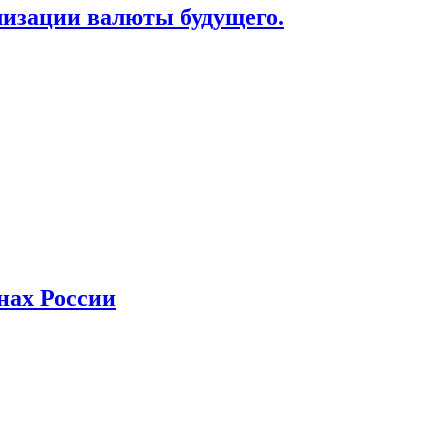
лизации валюты будущего.
нах России