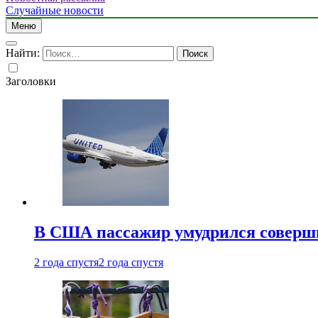
Случайные новости
Меню
Найти:
Заголовки
В США пассажир умудрился совершит
2 года спустя
2 года спустя