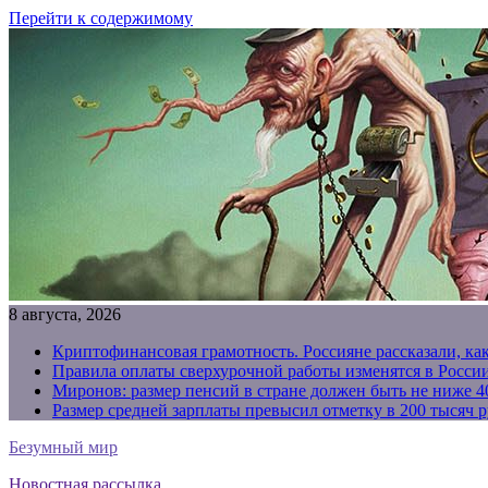
Перейти к содержимому
8 августа, 2026
Криптофинансовая грамотность. Россияне рассказали, ка
Правила оплаты сверхурочной работы изменятся в России
Миронов: размер пенсий в стране должен быть не ниже 4
Размер средней зарплаты превысил отметку в 200 тысяч р
Безумный мир
Новостная рассылка