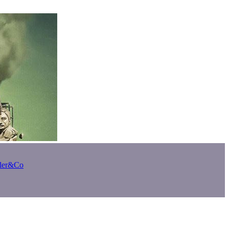
bler&Co