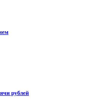
ием
сячи рублей