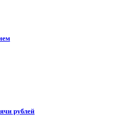
ием
сячи рублей