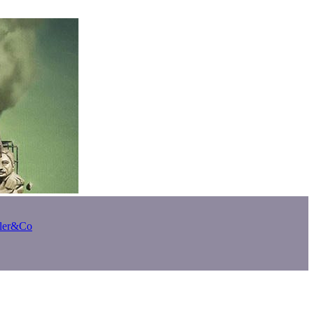
bler&Co