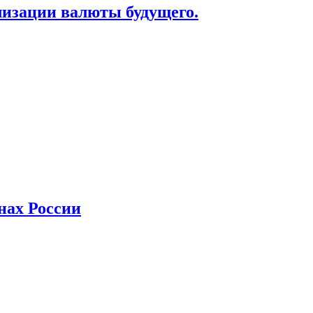
лизации валюты будущего.
нах России