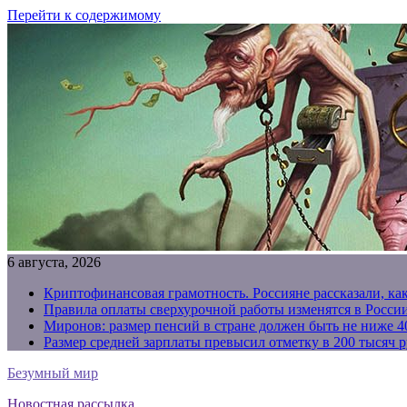
Перейти к содержимому
6 августа, 2026
Криптофинансовая грамотность. Россияне рассказали, ка
Правила оплаты сверхурочной работы изменятся в России
Миронов: размер пенсий в стране должен быть не ниже 4
Размер средней зарплаты превысил отметку в 200 тысяч р
Безумный мир
Новостная рассылка