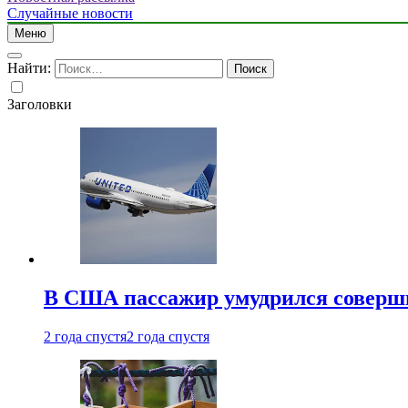
Случайные новости
Меню
Найти:
Заголовки
В США пассажир умудрился совершит
2 года спустя
2 года спустя