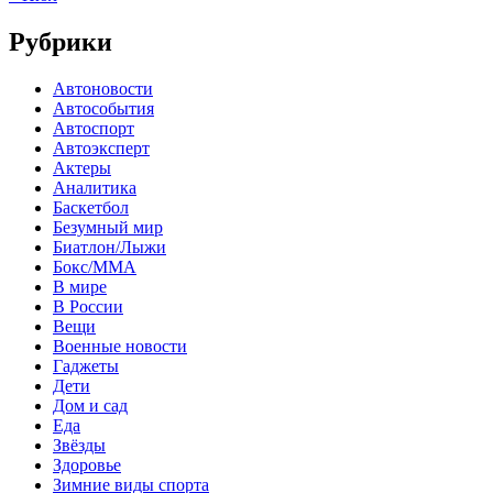
Рубрики
Автоновости
Автособытия
Автоспорт
Автоэксперт
Актеры
Аналитика
Баскетбол
Безумный мир
Биатлон/Лыжи
Бокс/MMA
В мире
В России
Вещи
Военные новости
Гаджеты
Дети
Дом и сад
Еда
Звёзды
Здоровье
Зимние виды спорта