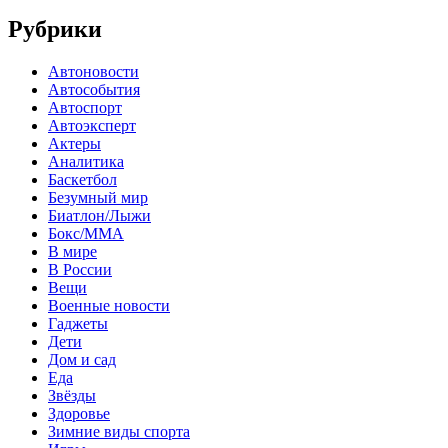
Рубрики
Автоновости
Автособытия
Автоспорт
Автоэксперт
Актеры
Аналитика
Баскетбол
Безумный мир
Биатлон/Лыжи
Бокс/MMA
В мире
В России
Вещи
Военные новости
Гаджеты
Дети
Дом и сад
Еда
Звёзды
Здоровье
Зимние виды спорта