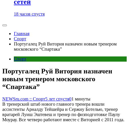
сетей
18 часов спустя
Главная
Спорт
Португалец Руй Витория назначен новым тренером
московского “Спартака”
Спорт
Португалец Руй Витория назначен
новым тренером московского
“Спартака”
NEWSru.com :: Спорт
5 лет спустя
0
1 минуты
В тренерский штаб нового главного тренера вошли
ассистенты Арналду Тейшейра и Сержиу Ботелью, тренер
вратарей Луиш Эштевеш и тренер по физподготовке Паулу
Моурау. Все четверо работают вместе с Виторией с 2011 года.