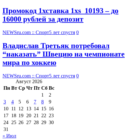
Промокод 1хставка 1xs_10193 – до
16000 рублей за депозит
NEWSru.com :: Спорт
5 лет спустя
0
Владислав Третьяк потребовал
“наказать” Швецию на чемпионате
мира по хоккею
NEWSru.com :: Спорт
5 лет спустя
0
Август 2026
Пн
Вт
Ср
Чт
Пт
Сб
Вс
1
2
3
4
5
6
7
8
9
10
11
12
13
14
15
16
17
18
19
20
21
22
23
24
25
26
27
28
29
30
31
« Июл