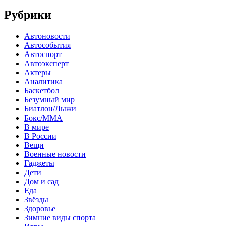
Рубрики
Автоновости
Автособытия
Автоспорт
Автоэксперт
Актеры
Аналитика
Баскетбол
Безумный мир
Биатлон/Лыжи
Бокс/MMA
В мире
В России
Вещи
Военные новости
Гаджеты
Дети
Дом и сад
Еда
Звёзды
Здоровье
Зимние виды спорта