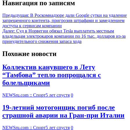
Навигация по записям
Предыдущая:
В Роскомнадзоре дали Google сутки на удаление
запрещенного контента, пригрозив штрафами и замедлением
доступа к сервисам компании
Далее:
Суд в Норвегии обязал Tesla выплатить местным
владельцам электрокаров компании по 16 тыс. долларов из-за
принудительного снижения запаса хода
Похожие новости
Коллектив канувшего в Лету
“Тамбова” тепло попрощался с
болельщиками
NEWSru.com :: Спорт
5 лет спустя
0
19-летний мотогонщик погиб после
страшной аварии на Гран-при Италии
NEWSru.com :: Спорт
5 лет спустя
0