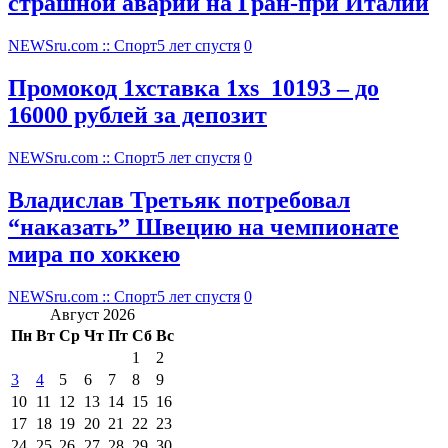
страшной аварии на Гран-при Италии
NEWSru.com :: Спорт
5 лет спустя
0
Промокод 1хставка 1xs_10193 – до
16000 рублей за депозит
NEWSru.com :: Спорт
5 лет спустя
0
Владислав Третьяк потребовал
“наказать” Швецию на чемпионате
мира по хоккею
NEWSru.com :: Спорт
5 лет спустя
0
Август 2026
Пн
Вт
Ср
Чт
Пт
Сб
Вс
1
2
3
4
5
6
7
8
9
10
11
12
13
14
15
16
17
18
19
20
21
22
23
24
25
26
27
28
29
30