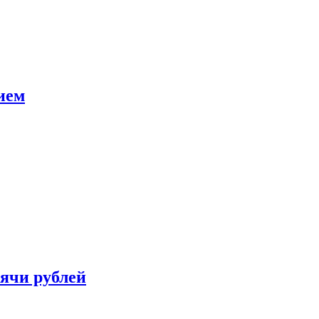
ием
сячи рублей