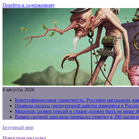
Перейти к содержимому
6 августа, 2026
Криптофинансовая грамотность. Россияне рассказали, ка
Правила оплаты сверхурочной работы изменятся в России
Миронов: размер пенсий в стране должен быть не ниже 4
Размер средней зарплаты превысил отметку в 200 тысяч р
Безумный мир
Новостная рассылка