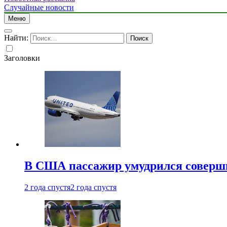
Случайные новости
Меню
Найти:
Заголовки
В США пассажир умудрился совершит
2 года спустя
2 года спустя