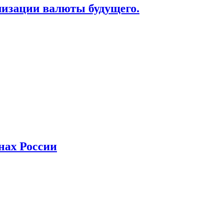
лизации валюты будущего.
нах России