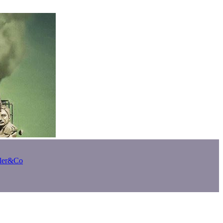
bler&Co