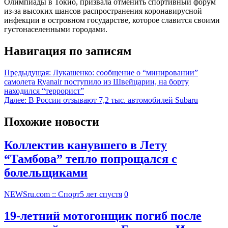
Олимпиады в Токио, призвала отменить спортивный форум
из-за высоких шансов распространения коронавирусной
инфекции в островном государстве, которое славится своими
густонаселенными городами.
Навигация по записям
Предыдущая:
Лукашенко: сообщение о “минировании”
самолета Ryanair поступило из Швейцарии, на борту
находился “террорист”
Далее:
В России отзывают 7,2 тыс. автомобилей Subaru
Похожие новости
Коллектив канувшего в Лету
“Тамбова” тепло попрощался с
болельщиками
NEWSru.com :: Спорт
5 лет спустя
0
19-летний мотогонщик погиб после