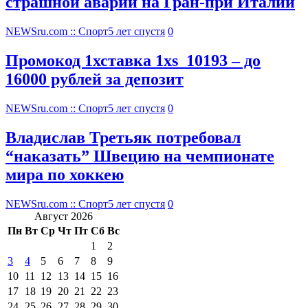
страшной аварии на Гран-при Италии
NEWSru.com :: Спорт
5 лет спустя
0
Промокод 1хставка 1xs_10193 – до
16000 рублей за депозит
NEWSru.com :: Спорт
5 лет спустя
0
Владислав Третьяк потребовал
“наказать” Швецию на чемпионате
мира по хоккею
NEWSru.com :: Спорт
5 лет спустя
0
Август 2026
Пн
Вт
Ср
Чт
Пт
Сб
Вс
1
2
3
4
5
6
7
8
9
10
11
12
13
14
15
16
17
18
19
20
21
22
23
24
25
26
27
28
29
30