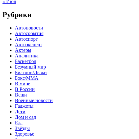
« Июл
Рубрики
Автоновости
Автособытия
Автоспорт
Автоэксперт
Актеры
Аналитика
Баскетбол
Безумный мир
Биатлон/Лыжи
Бокс/MMA
В мире
В России
Вещи
Военные новости
Гаджеты
Дети
Дом и сад
Еда
Звёзды
Здоровье