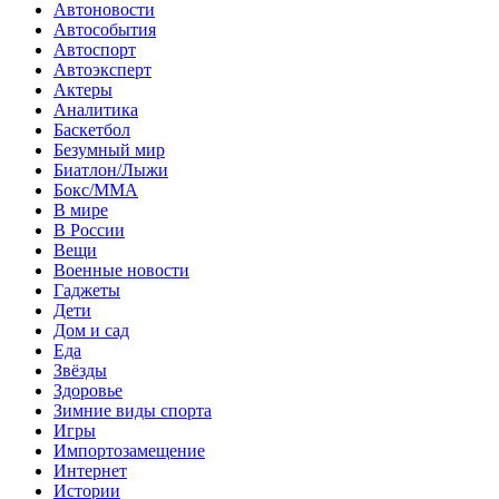
Автоновости
Автособытия
Автоспорт
Автоэксперт
Актеры
Аналитика
Баскетбол
Безумный мир
Биатлон/Лыжи
Бокс/MMA
В мире
В России
Вещи
Военные новости
Гаджеты
Дети
Дом и сад
Еда
Звёзды
Здоровье
Зимние виды спорта
Игры
Импортозамещение
Интернет
Истории