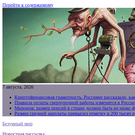
Перейти к содержимому
7 августа, 2026
Криптофинансовая грамотность. Россияне рассказали, ка
Правила оплаты сверхурочной работы изменятся в России
Миронов: размер пенсий в стране должен быть не ниже 4
Размер средней зарплаты превысил отметку в 200 тысяч р
Безумный мир
Новостная рассылка