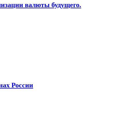
лизации валюты будущего.
нах России