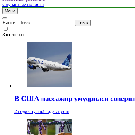
Случайные новости
Меню
Найти:
Заголовки
В США пассажир умудрился совершит
2 года спустя
2 года спустя