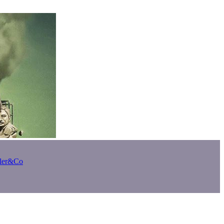
bler&Co