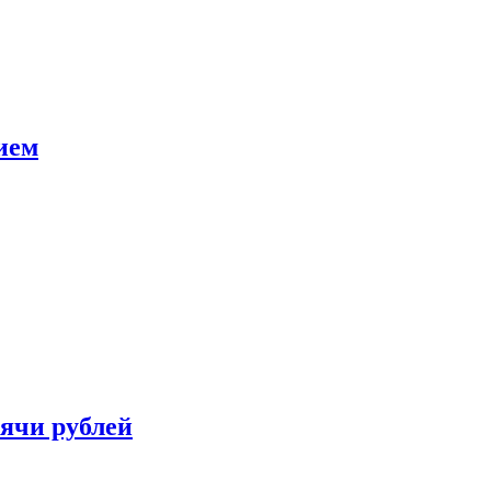
ием
сячи рублей