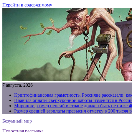
Перейти к содержимому
7 августа, 2026
Криптофинансовая грамотность. Россияне рассказали, ка
Правила оплаты сверхурочной работы изменятся в России
Миронов: размер пенсий в стране должен быть не ниже 4
Размер средней зарплаты превысил отметку в 200 тысяч р
Безумный мир
Новостная рассылка