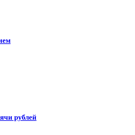
ием
сячи рублей