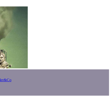
bler&Co