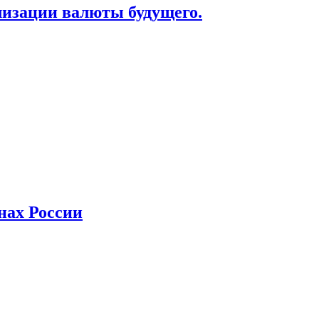
лизации валюты будущего.
нах России