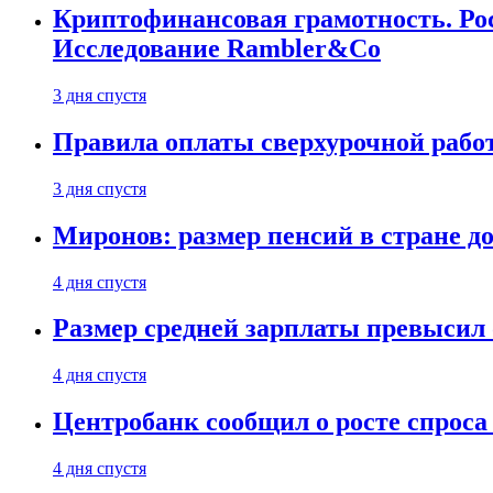
Криптофинансовая грамотность. Рос
Исследование Rambler&Co
3 дня спустя
Правила оплаты сверхурочной работ
3 дня спустя
Миронов: размер пенсий в стране д
4 дня спустя
Размер средней зарплаты превысил о
4 дня спустя
Центробанк сообщил о росте спроса
4 дня спустя