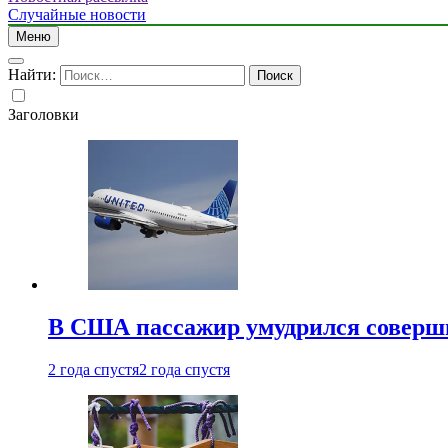
Случайные новости
Меню
Найти:
Заголовки
В США пассажир умудрился совершит
2 года спустя
2 года спустя