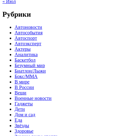
« Июл
Рубрики
Автоновости
Автособытия
Автоспорт
Автоэксперт
Актеры
Аналитика
Баскетбол
Безумный мир
Биатлон/Лыжи
Бокс/MMA
В мире
В России
Вещи
Военные новости
Гаджеты
Дети
Дом и сад
Еда
Звёзды
Здоровье