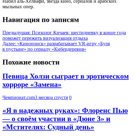
Набил аль-Хелвафи, звезда кино, сериалов и арабских
мыльных опер.
Навигация по записям
Предыдущая:
Психолог Кичаев: шестидневку в конце года
поможет пережить визуализация отдыха
Далее:
«Кинопоиск» разрабатывает VR-игру «Буля
в пустыне» по сериалу «Кибердеревня»
Похожие новости
Певица Холзи сыграет в эротическом
хорроре «Замена»
Чемпионат.com
3 месяца спустя
0
«Я в надежных руках»: Флоренс Пью
— о своём участии в «Дюне 3» и
«Мстителях: Судный день»