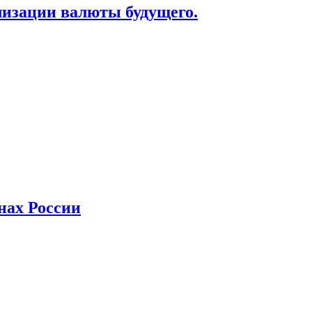
лизации валюты будущего.
нах России