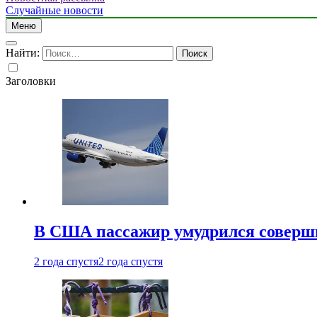
Случайные новости
Меню
Найти:
Заголовки
В США пассажир умудрился совершит
2 года спустя
2 года спустя