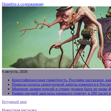
Перейти к содержимому
6 августа, 2026
Криптофинансовая грамотность. Россияне рассказали, ка
Правила оплаты сверхурочной работы изменятся в России
Миронов: размер пенсий в стране должен быть не ниже 4
Размер средней зарплаты превысил отметку в 200 тысяч р
Безумный мир
Новостная рассылка