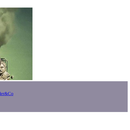
bler&Co