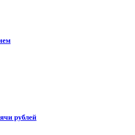
ием
сячи рублей