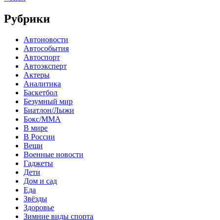
Рубрики
Автоновости
Автособытия
Автоспорт
Автоэксперт
Актеры
Аналитика
Баскетбол
Безумный мир
Биатлон/Лыжи
Бокс/MMA
В мире
В России
Вещи
Военные новости
Гаджеты
Дети
Дом и сад
Еда
Звёзды
Здоровье
Зимние виды спорта