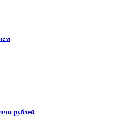
ием
сячи рублей