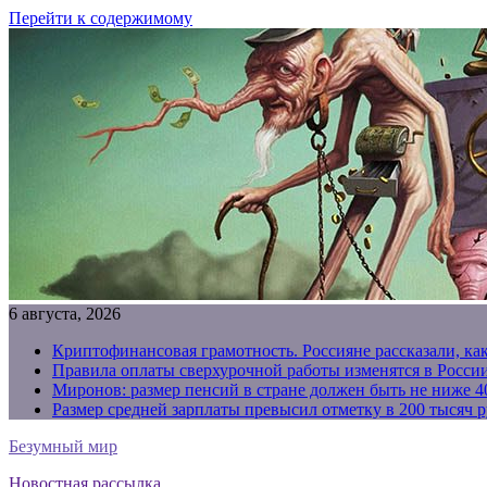
Перейти к содержимому
6 августа, 2026
Криптофинансовая грамотность. Россияне рассказали, ка
Правила оплаты сверхурочной работы изменятся в России
Миронов: размер пенсий в стране должен быть не ниже 4
Размер средней зарплаты превысил отметку в 200 тысяч р
Безумный мир
Новостная рассылка