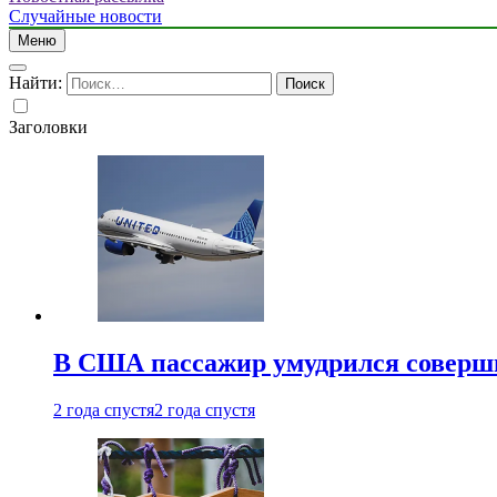
Случайные новости
Меню
Найти:
Заголовки
В США пассажир умудрился совершит
2 года спустя
2 года спустя