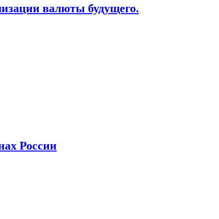
лизации валюты будущего.
нах России