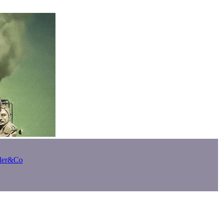
bler&Co