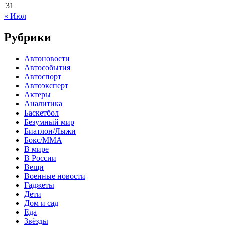
31
« Июл
Рубрики
Автоновости
Автособытия
Автоспорт
Автоэксперт
Актеры
Аналитика
Баскетбол
Безумный мир
Биатлон/Лыжи
Бокс/MMA
В мире
В России
Вещи
Военные новости
Гаджеты
Дети
Дом и сад
Еда
Звёзды