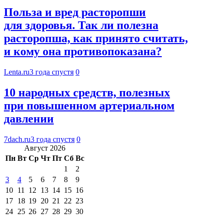
Польза и вред расторопши
для здоровья. Так ли полезна
расторопша, как принято считать,
и кому она противопоказана?
Lenta.ru
3 года спустя
0
10 народных средств, полезных
при повышенном артериальном
давлении
7dach.ru
3 года спустя
0
Август 2026
Пн
Вт
Ср
Чт
Пт
Сб
Вс
1
2
3
4
5
6
7
8
9
10
11
12
13
14
15
16
17
18
19
20
21
22
23
24
25
26
27
28
29
30