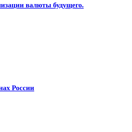
лизации валюты будущего.
нах России