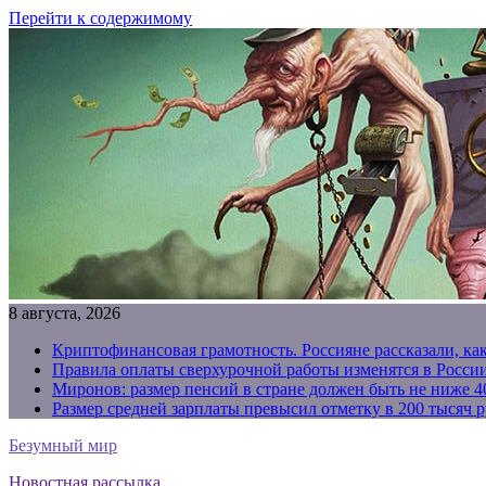
Перейти к содержимому
8 августа, 2026
Криптофинансовая грамотность. Россияне рассказали, ка
Правила оплаты сверхурочной работы изменятся в России
Миронов: размер пенсий в стране должен быть не ниже 4
Размер средней зарплаты превысил отметку в 200 тысяч р
Безумный мир
Новостная рассылка