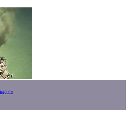
bler&Co