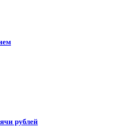
ием
сячи рублей