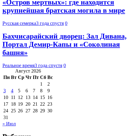
«Остров мертвых»: где находится
крупнейшая братская могила в мире
Русская семерка
3 года спустя
0
Бахчисарайский дворец: Зал Дивана,
Портал Демир-Капы и «Соколиная
башня»
Реальное время
3 года спустя
0
Август 2026
Пн
Вт
Ср
Чт
Пт
Сб
Вс
1
2
3
4
5
6
7
8
9
10
11
12
13
14
15
16
17
18
19
20
21
22
23
24
25
26
27
28
29
30
31
« Июл