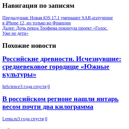
Навигация по записям
Предыдущая:
Новая iOS 17.1 уменьшит SAR-излучение
в iPhone 12, но только во Франции
Далее:
Дочь певца Трофима покинула проект «Голос.
Уже не дети»
Похожие новости
Российские древности. Исчезнувшие:
средневековое городище «Южные
культуры»
InScience
3 года спустя
0
В российском регионе нашли янтарь
весом почти два килограмма
Lenta.ru
3 года спустя
0