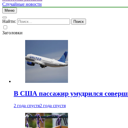
Случайные новости
Меню
Найти:
Заголовки
В США пассажир умудрился совершит
2 года спустя
2 года спустя