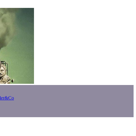
bler&Co