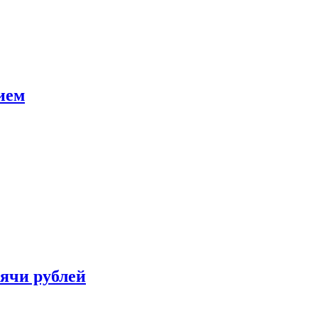
ием
сячи рублей