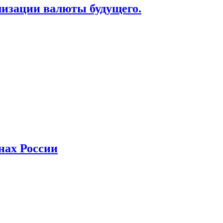
лизации валюты будущего.
нах России