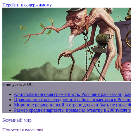
Перейти к содержимому
8 августа, 2026
Криптофинансовая грамотность. Россияне рассказали, ка
Правила оплаты сверхурочной работы изменятся в России
Миронов: размер пенсий в стране должен быть не ниже 4
Размер средней зарплаты превысил отметку в 200 тысяч р
Безумный мир
Новостная рассылка