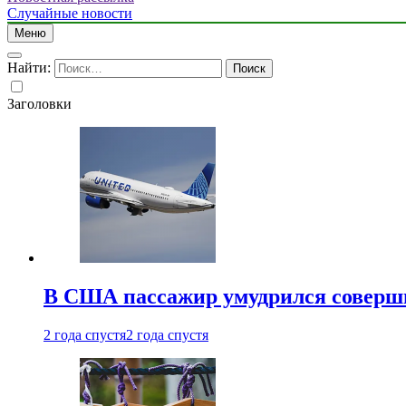
Случайные новости
Меню
Найти:
Заголовки
В США пассажир умудрился совершит
2 года спустя
2 года спустя