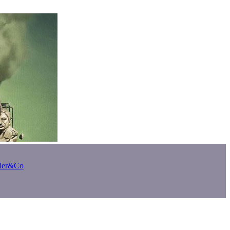
bler&Co