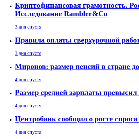
Криптофинансовая грамотность. Рос
Исследование Rambler&Co
3 дня спустя
Правила оплаты сверхурочной работ
3 дня спустя
Миронов: размер пенсий в стране д
4 дня спустя
Размер средней зарплаты превысил о
4 дня спустя
Центробанк сообщил о росте спроса
4 дня спустя