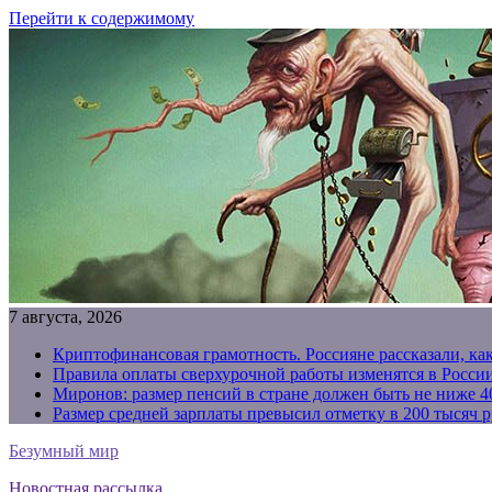
Перейти к содержимому
7 августа, 2026
Криптофинансовая грамотность. Россияне рассказали, ка
Правила оплаты сверхурочной работы изменятся в России
Миронов: размер пенсий в стране должен быть не ниже 4
Размер средней зарплаты превысил отметку в 200 тысяч р
Безумный мир
Новостная рассылка