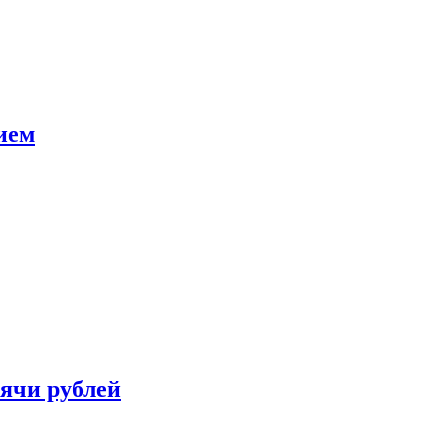
ием
сячи рублей