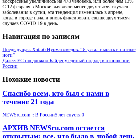
воскресенье увеличилось на 478 человека, или более чем 13%.
С 12 февраля в Москве выявляли менее двух тысяч случаев
заболевания в сутки, эта тенденция изменилась в апреле,
когда в городе начали вновь фиксировать свыше двух тысяч
случаев COVID-19 в день.
Навигация по записям
Предыдущая:
Хабиб Нурмагомедов: “Я устал нырять в потные
ноги”
Далее:
ЕС предложил Байдену единый подход в отношении
России
Похожие новости
Спасибо всем, кто был с нами в
течение 21 года
NEWSru.com :: В России
5 лет спустя
0
АРХИВ NEWSru.com остается
открытым: все, что было в любой день