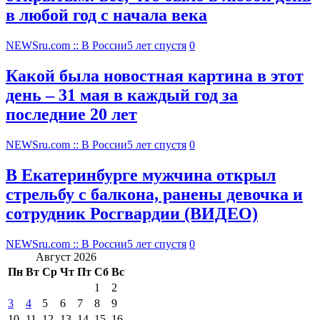
в любой год с начала века
NEWSru.com :: В России
5 лет спустя
0
Какой была новостная картина в этот
день – 31 мая в каждый год за
последние 20 лет
NEWSru.com :: В России
5 лет спустя
0
В Екатеринбурге мужчина открыл
стрельбу с балкона, ранены девочка и
сотрудник Росгвардии (ВИДЕО)
NEWSru.com :: В России
5 лет спустя
0
Август 2026
Пн
Вт
Ср
Чт
Пт
Сб
Вс
1
2
3
4
5
6
7
8
9
10
11
12
13
14
15
16