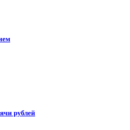
ием
сячи рублей