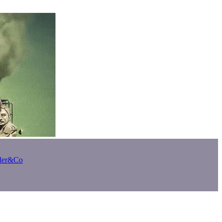
bler&Co