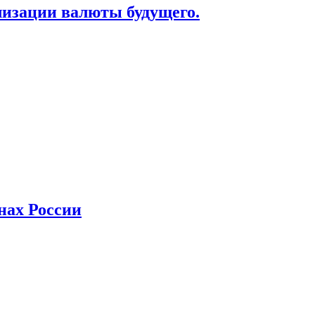
лизации валюты будущего.
нах России