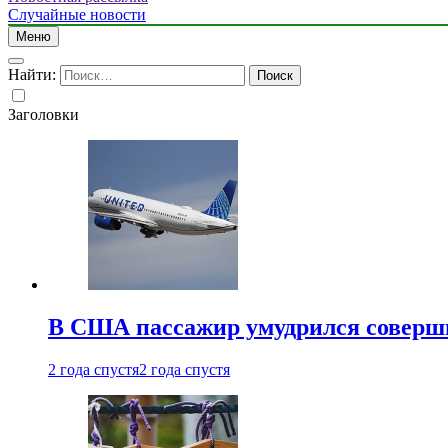
Случайные новости
Меню
Найти:
Заголовки
В США пассажир умудрился совершит
2 года спустя
2 года спустя