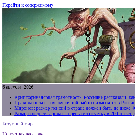
Перейти к содержимому
6 августа, 2026
Криптофинансовая грамотность. Россияне рассказали, ка
Правила оплаты сверхурочной работы изменятся в России
Миронов: размер пенсий в стране должен быть не ниже 4
Размер средней зарплаты превысил отметку в 200 тысяч р
Безумный мир
Новостная рассылка