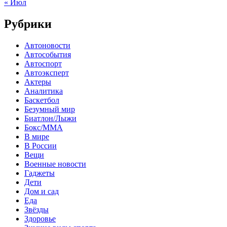
« Июл
Рубрики
Автоновости
Автособытия
Автоспорт
Автоэксперт
Актеры
Аналитика
Баскетбол
Безумный мир
Биатлон/Лыжи
Бокс/MMA
В мире
В России
Вещи
Военные новости
Гаджеты
Дети
Дом и сад
Еда
Звёзды
Здоровье