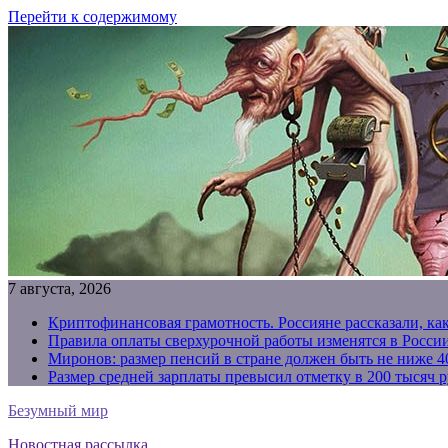
Перейти к содержимому
7 августа, 2026
Криптофинансовая грамотность. Россияне рассказали, ка
Правила оплаты сверхурочной работы изменятся в России
Миронов: размер пенсий в стране должен быть не ниже 4
Размер средней зарплаты превысил отметку в 200 тысяч р
Безумный мир
Новостная рассылка