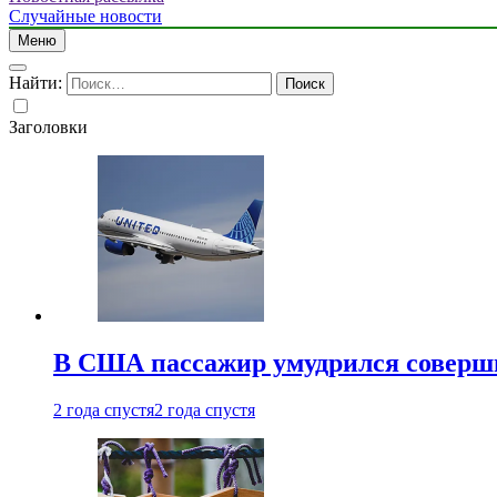
Случайные новости
Меню
Найти:
Заголовки
В США пассажир умудрился совершит
2 года спустя
2 года спустя