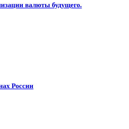
лизации валюты будущего.
нах России