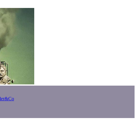
bler&Co