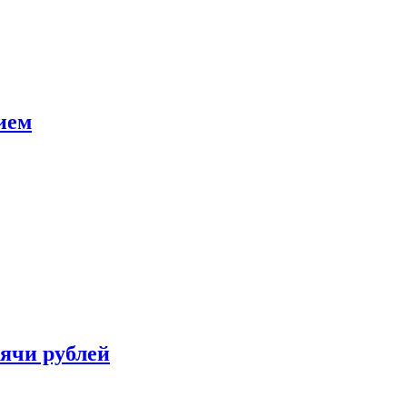
ием
сячи рублей