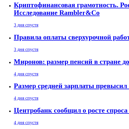
Криптофинансовая грамотность. Рос
Исследование Rambler&Co
3 дня спустя
Правила оплаты сверхурочной работ
3 дня спустя
Миронов: размер пенсий в стране д
4 дня спустя
Размер средней зарплаты превысил о
4 дня спустя
Центробанк сообщил о росте спроса
4 дня спустя