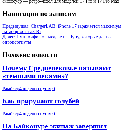
аксессуар — ретро-чехол для моделей 17 Pro и 17 Pro Max.
Навигация по записям
Предыдущая:
ChargerLAB: iPhone 17 заряжается максимум
на мощности 28 Вт
Далее:
Пять мифов о высадке на Луну, которые давно
опровергнуты
Похожие новости
Почему Средневековье называют
«темными веками»?
Рамблер
4 недели спустя
0
Как приручают голубей
Рамблер
4 недели спустя
0
На Байконуре экипаж завершил