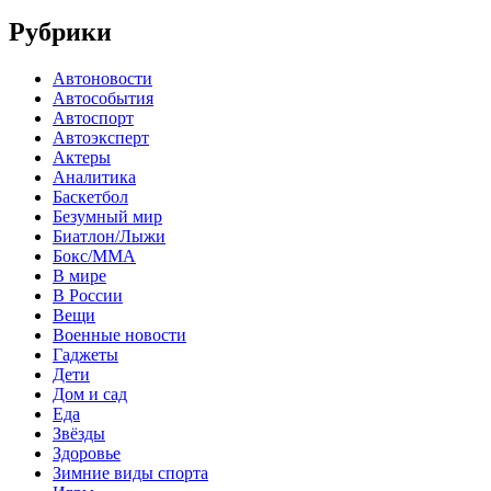
Рубрики
Автоновости
Автособытия
Автоспорт
Автоэксперт
Актеры
Аналитика
Баскетбол
Безумный мир
Биатлон/Лыжи
Бокс/MMA
В мире
В России
Вещи
Военные новости
Гаджеты
Дети
Дом и сад
Еда
Звёзды
Здоровье
Зимние виды спорта