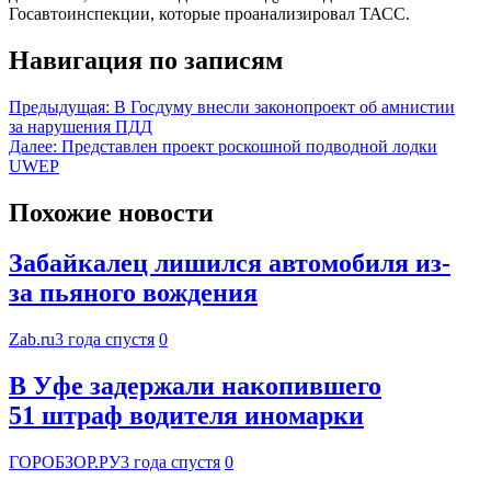
Госавтоинспекции, которые проанализировал ТАСС.
Навигация по записям
Предыдущая:
В Госдуму внесли законопроект об амнистии
за нарушения ПДД
Далее:
Представлен проект роскошной подводной лодки
UWEP
Похожие новости
Забайкалец лишился автомобиля из-
за пьяного вождения
Zab.ru
3 года спустя
0
В Уфе задержали накопившего
51 штраф водителя иномарки
ГОРОБЗОР.РУ
3 года спустя
0