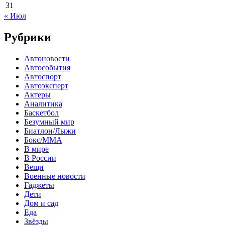
31
« Июл
Рубрики
Автоновости
Автособытия
Автоспорт
Автоэксперт
Актеры
Аналитика
Баскетбол
Безумный мир
Биатлон/Лыжи
Бокс/MMA
В мире
В России
Вещи
Военные новости
Гаджеты
Дети
Дом и сад
Еда
Звёзды