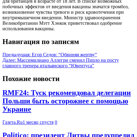
для британцев в возрасте от 18 лет. В списке возможных
побочных эффектов от введения вакцины значатся тромбоз,
возникновение чувства тревоги и риск кровотечения при
внутримышечном введении. Министр здравоохранения
Великобритании Мэтт Хэнкок приветствовал одобрение
использования вакцины.
Навигация по записям
Предыдущая:
Егор Седов: “Обвиняя жертву”
Далее:
Массимилиано Аллегри сменил Пирло на посту
главного тренера итальянского “Ювентуса”
Похожие новости
RMF24: Туск рекомендовал делегации
Польши быть осторожнее с помощью
Украине
Газета.Ru
1 месяц спустя
0
Politico: президент Литвы предупредил