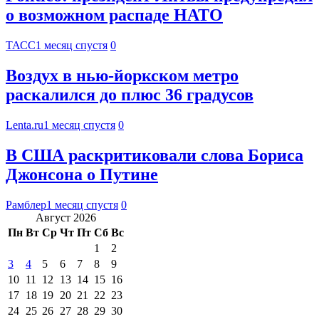
о возможном распаде НАТО
ТАСС
1 месяц спустя
0
Воздух в нью-йоркском метро
раскалился до плюс 36 градусов
Lenta.ru
1 месяц спустя
0
В США раскритиковали слова Бориса
Джонсона о Путине
Рамблер
1 месяц спустя
0
Август 2026
Пн
Вт
Ср
Чт
Пт
Сб
Вс
1
2
3
4
5
6
7
8
9
10
11
12
13
14
15
16
17
18
19
20
21
22
23
24
25
26
27
28
29
30