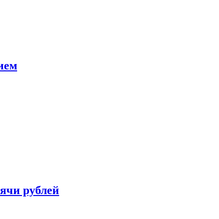
ием
сячи рублей