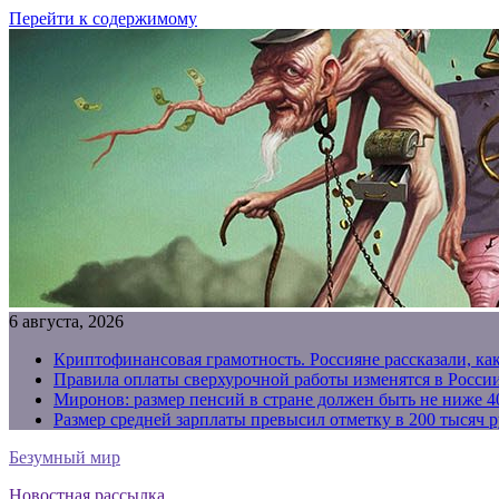
Перейти к содержимому
6 августа, 2026
Криптофинансовая грамотность. Россияне рассказали, ка
Правила оплаты сверхурочной работы изменятся в России
Миронов: размер пенсий в стране должен быть не ниже 4
Размер средней зарплаты превысил отметку в 200 тысяч р
Безумный мир
Новостная рассылка