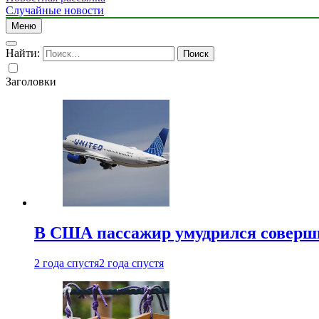
Случайные новости
Меню
Найти:
Заголовки
В США пассажир умудрился совершит
2 года спустя
2 года спустя