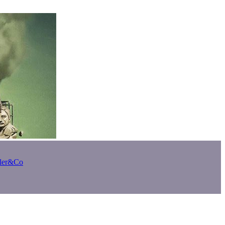
bler&Co