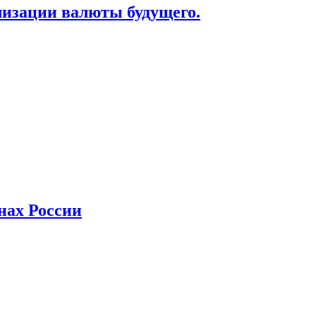
лизации валюты будущего.
нах России