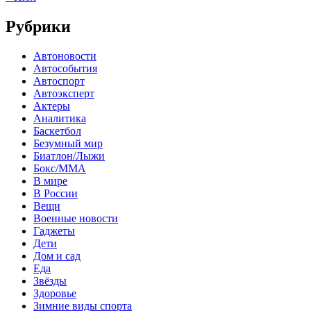
Рубрики
Автоновости
Автособытия
Автоспорт
Автоэксперт
Актеры
Аналитика
Баскетбол
Безумный мир
Биатлон/Лыжи
Бокс/MMA
В мире
В России
Вещи
Военные новости
Гаджеты
Дети
Дом и сад
Еда
Звёзды
Здоровье
Зимние виды спорта