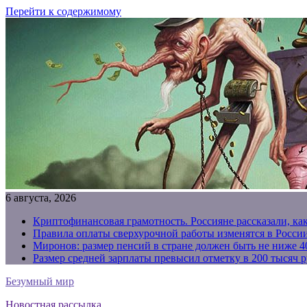
Перейти к содержимому
6 августа, 2026
Криптофинансовая грамотность. Россияне рассказали, ка
Правила оплаты сверхурочной работы изменятся в России
Миронов: размер пенсий в стране должен быть не ниже 4
Размер средней зарплаты превысил отметку в 200 тысяч р
Безумный мир
Новостная рассылка