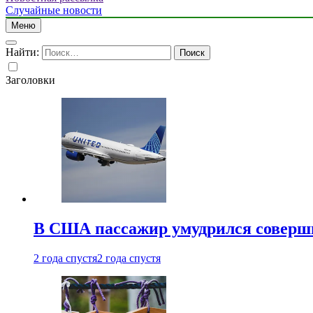
Случайные новости
Меню
Найти:
Заголовки
В США пассажир умудрился совершит
2 года спустя
2 года спустя