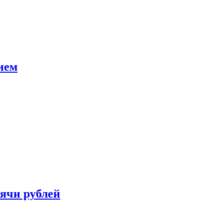
ием
сячи рублей