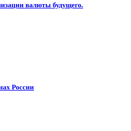
лизации валюты будущего.
нах России