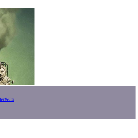
bler&Co