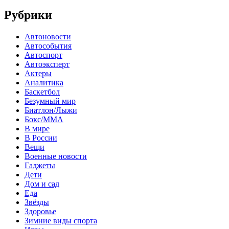
Рубрики
Автоновости
Автособытия
Автоспорт
Автоэксперт
Актеры
Аналитика
Баскетбол
Безумный мир
Биатлон/Лыжи
Бокс/MMA
В мире
В России
Вещи
Военные новости
Гаджеты
Дети
Дом и сад
Еда
Звёзды
Здоровье
Зимние виды спорта