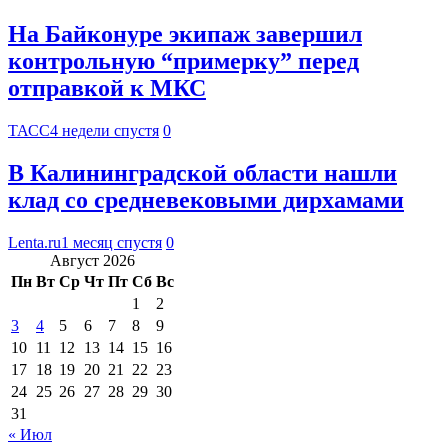
На Байконуре экипаж завершил
контрольную “примерку” перед
отправкой к МКС
ТАСС
4 недели спустя
0
В Калининградской области нашли
клад со средневековыми дирхамами
Lenta.ru
1 месяц спустя
0
Август 2026
Пн
Вт
Ср
Чт
Пт
Сб
Вс
1
2
3
4
5
6
7
8
9
10
11
12
13
14
15
16
17
18
19
20
21
22
23
24
25
26
27
28
29
30
31
« Июл