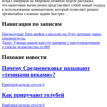
Илья Семериков на Мировой атомной неделе рассказал,
что квантовые вычисления представляют собой новый подход
к использованию компьютеров, который позволяет решать
чрезвычайно сложные задачи быстрее…
Навигация по записям
Предыдущая:
Пять мифов о высадке на Луну, которые давно
опровергнуты
Далее:
Ученые нашли капсулу времени с предупреждением
о гибели человечества от ИИ
Похожие новости
Почему Средневековье называют
«темными веками»?
Рамблер
4 недели спустя
0
Как приручают голубей
Рамблер
4 недели спустя
0