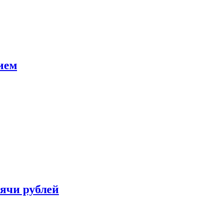
ием
сячи рублей