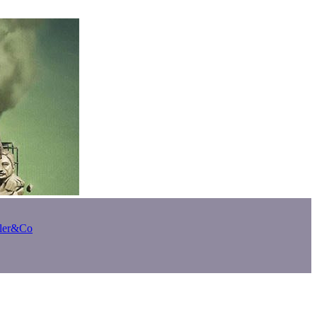
bler&Co