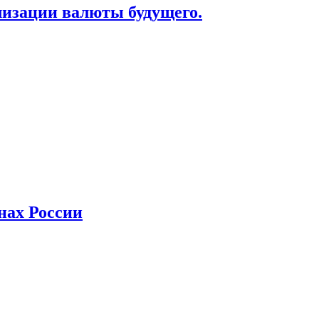
лизации валюты будущего.
нах России