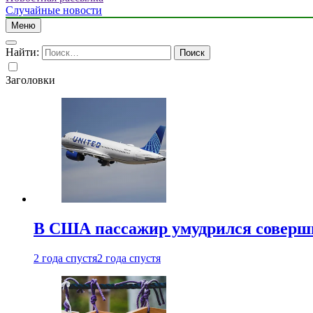
Случайные новости
Меню
Найти:
Заголовки
В США пассажир умудрился совершит
2 года спустя
2 года спустя