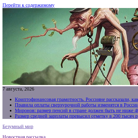
Перейти к содержимому
7 августа, 2026
Криптофинансовая грамотность. Россияне рассказали, ка
Правила оплаты сверхурочной работы изменятся в России
Миронов: размер пенсий в стране должен быть не ниже 4
Размер средней зарплаты превысил отметку в 200 тысяч р
Безумный мир
Новостная рассылка