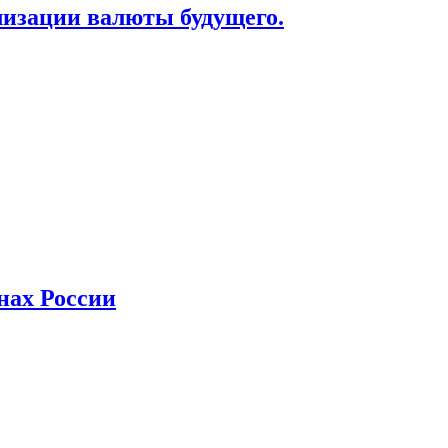
лизации валюты будущего.
нах России