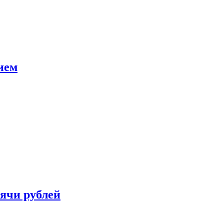
ием
сячи рублей