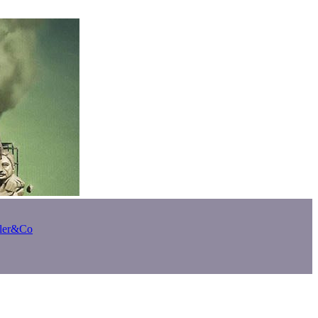
bler&Co