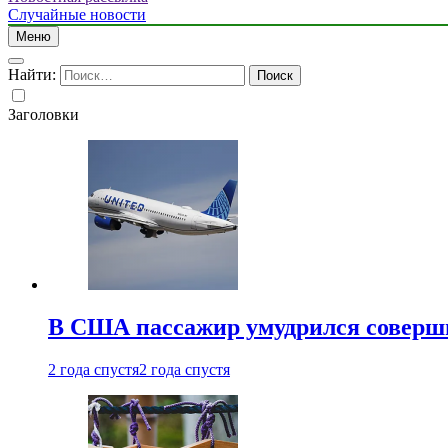
Случайные новости
Меню
Найти:
Заголовки
В США пассажир умудрился совершит
2 года спустя
2 года спустя