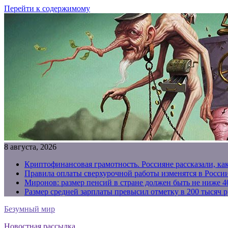
Перейти к содержимому
8 августа, 2026
Криптофинансовая грамотность. Россияне рассказали, ка
Правила оплаты сверхурочной работы изменятся в России
Миронов: размер пенсий в стране должен быть не ниже 4
Размер средней зарплаты превысил отметку в 200 тысяч р
Безумный мир
Новостная рассылка